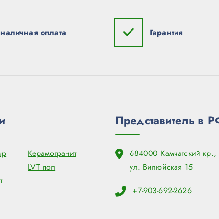
наличная оплата
Гарантия
и
Представитель в Р
ор
Керамогранит
684000 Камчатский кр., 
LVT пол
ул. Вилюйская 15
т
+7-903-692-2626