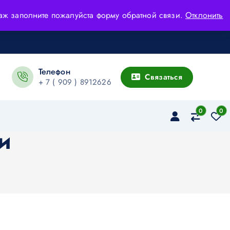
адаж заполните пожалуйста форму обратной связи.
Отклонить
Телефон
Связаться
+ 7 ( 909 ) 8912626
0
0
и