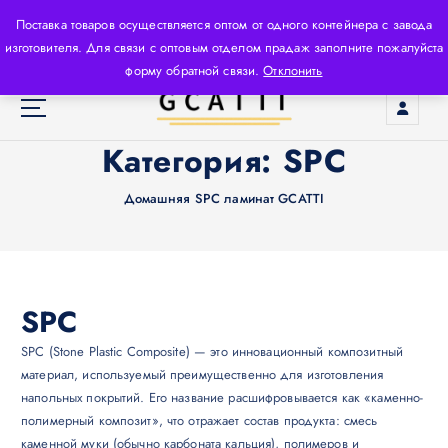
П
Поставка товаров осуществляется оптом от одного контейнера с завода
е
изготовителя. Для связи с оптовым отделом прадаж заполните пожалуйста
р
форму обратной связи.
Отклонить
е
й
т
Производитель строительных материалов высокого
Категория:
SPC
и
класса, используя новейшие технологии и
к
высококачественное сырьё.
с
Домашняя
SPC ламинат GCATTI
о
д
е
р
ж
SPC
и
SPC (Stone Plastic Composite) — это инновационный композитный
м
материал, используемый преимущественно для изготовления
о
напольных покрытий. Его название расшифровывается как «каменно-
м
полимерный композит», что отражает состав продукта: смесь
у
каменной муки (обычно карбоната кальция), полимеров и