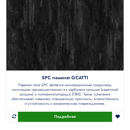
SPC ламинат GCATTI
Ламинат типа SPC является инновационным покрытием,
состоящим преимущественно из карбоната кальция (каменной
крошки) и поливинилхлорида (ПВХ). Такое сочетание
обеспечивает ламинату повышенную прочность, влагостойкость
и устойчивость к механическим повреждениям.
Подробнее