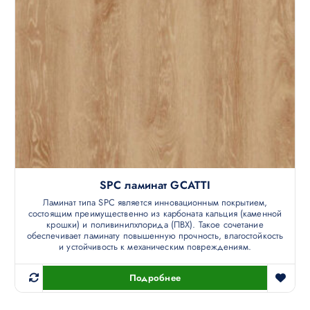
SPC ламинат GCATTI
Ламинат типа SPC является инновационным покрытием,
состоящим преимущественно из карбоната кальция (каменной
крошки) и поливинилхлорида (ПВХ). Такое сочетание
обеспечивает ламинату повышенную прочность, влагостойкость
и устойчивость к механическим повреждениям.
Подробнее