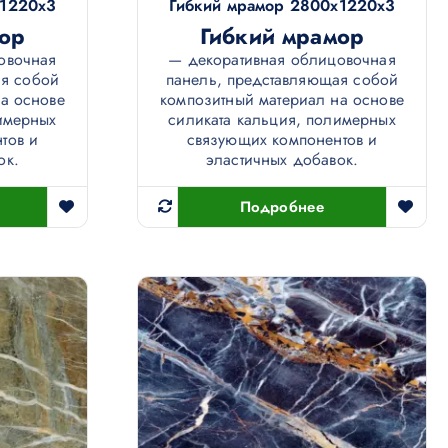
х1220х3
Гибкий мрамор 2800х1220х3
ор
Гибкий мрамор
овочная
— декоративная облицовочная
ая собой
панель, представляющая собой
а основе
композитный материал на основе
имерных
силиката кальция, полимерных
тов и
связующих компонентов и
ок.
эластичных добавок.
Подробнее