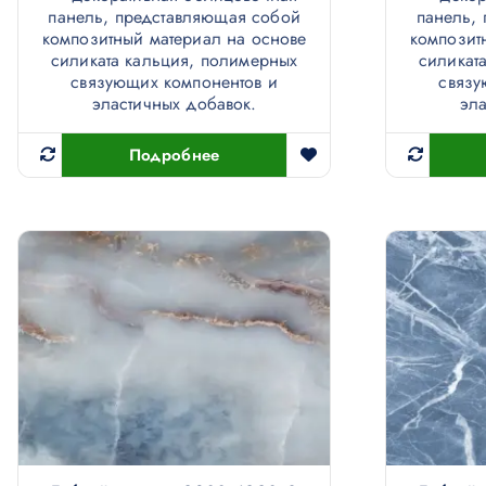
панель, представляющая собой
панель,
композитный материал на основе
композит
силиката кальция, полимерных
силикат
связующих компонентов и
связу
эластичных добавок.
эла
Подробнее