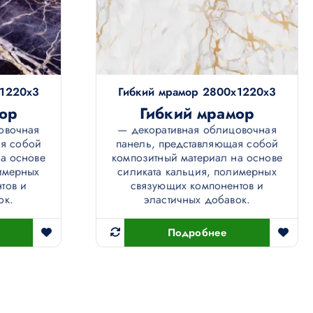
х1220х3
Гибкий мрамор 2800х1220х3
ор
Гибкий мрамор
овочная
— декоративная облицовочная
ая собой
панель, представляющая собой
а основе
композитный материал на основе
имерных
силиката кальция, полимерных
тов и
связующих компонентов и
ок.
эластичных добавок.
Подробнее