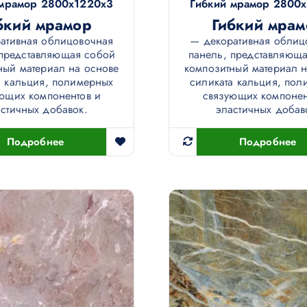
 мрамор 2800х1220х3
Гибкий мрамор 2800
бкий мрамор
Гибкий мрам
ативная облицовочная
— декоративная облиц
 представляющая собой
панель, представляющ
ный материал на основе
композитный материал н
а кальция, полимерных
силиката кальция, пол
ющих компонентов и
связующих компонен
стичных добавок.
эластичных добав
Подробнее
Подробнее