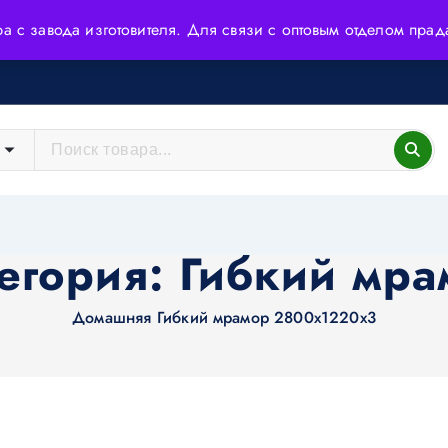
ера с завода изготовителя. Для связи с оптовым отделом пр
йшие технологии и высококачественное сырьё.
тегория:
Гибкий мра
Домашняя
Гибкий мрамор 2800х1220х3