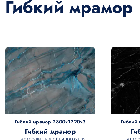
Гибкий мрамор
о
м
у
Гибкий мрамор 2800х1220х3
Гибкий
Гибкий мрамор
Ги
— декоративная облицовочная
— декор