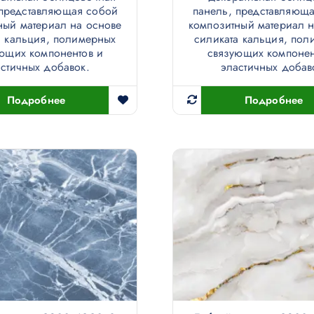
 представляющая собой
панель, представляющ
ный материал на основе
композитный материал н
а кальция, полимерных
силиката кальция, пол
ющих компонентов и
связующих компонен
стичных добавок.
эластичных добав
Подробнее
Подробнее