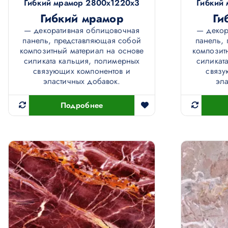
Гибкий мрамор 2800х1220х3
Гибкий
Гибкий мрамор
Ги
— декоративная облицовочная
— декор
панель, представляющая собой
панель,
композитный материал на основе
композит
силиката кальция, полимерных
силикат
связующих компонентов и
связу
эластичных добавок.
эла
Подробнее