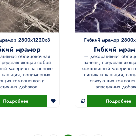
 мрамор 2800х1220х3
Гибкий мрамор 2800
бкий мрамор
Гибкий мрам
ативная облицовочная
— декоративная облиц
 представляющая собой
панель, представляющ
ный материал на основе
композитный материал н
а кальция, полимерных
силиката кальция, пол
ющих компонентов и
связующих компонен
стичных добавок.
эластичных добав
Подробнее
Подробнее