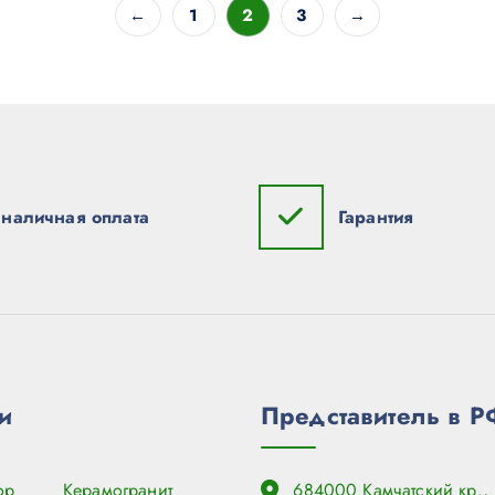
←
1
2
3
→
наличная оплата
Гарантия
и
Представитель в Р
ор
Керамогранит
684000 Камчатский кр., 