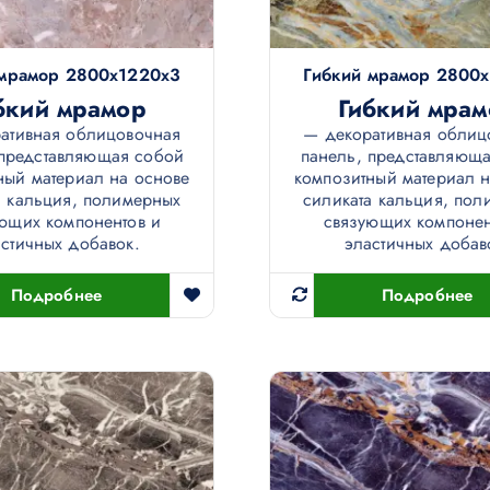
 мрамор 2800х1220х3
Гибкий мрамор 2800
бкий мрамор
Гибкий мрам
ативная облицовочная
— декоративная облиц
 представляющая собой
панель, представляющ
ный материал на основе
композитный материал н
а кальция, полимерных
силиката кальция, пол
ющих компонентов и
связующих компонен
стичных добавок.
эластичных добав
Подробнее
Подробнее