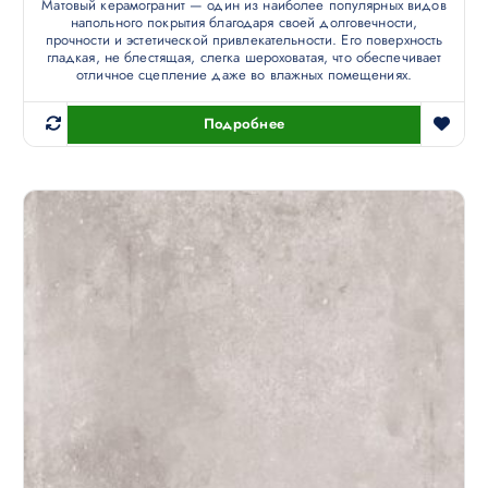
Матовый керамогранит — один из наиболее популярных видов
напольного покрытия благодаря своей долговечности,
прочности и эстетической привлекательности. Его поверхность
гладкая, не блестящая, слегка шероховатая, что обеспечивает
отличное сцепление даже во влажных помещениях.
Подробнее