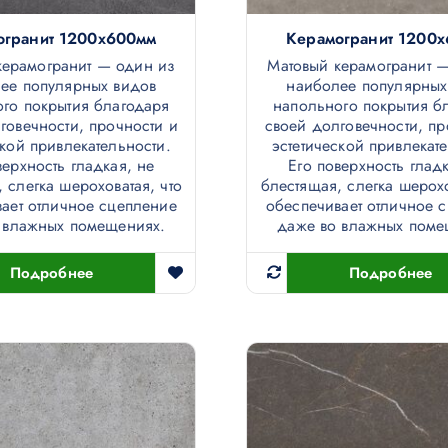
огранит 1200х600мм
Керамогранит 1200
керамогранит — один из
Матовый керамогранит 
ее популярных видов
наиболее популярных
го покрытия благодаря
напольного покрытия б
говечности, прочности и
своей долговечности, пр
ской привлекательности.
эстетической привлекат
верхность гладкая, не
Его поверхность гладк
 слегка шероховатая, что
блестящая, слегка шерохо
ает отличное сцепление
обеспечивает отличное 
 влажных помещениях.
даже во влажных поме
Подробнее
Подробнее