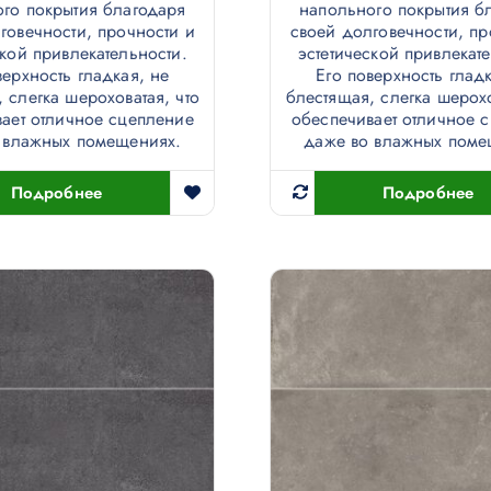
го покрытия благодаря
напольного покрытия б
говечности, прочности и
своей долговечности, пр
ской привлекательности.
эстетической привлекат
верхность гладкая, не
Его поверхность гладк
 слегка шероховатая, что
блестящая, слегка шерохо
ает отличное сцепление
обеспечивает отличное 
 влажных помещениях.
даже во влажных поме
Подробнее
Подробнее