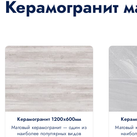
Керамогранит м
о
м
у
Керамогранит 1200х600мм
Керам
Матовый керамогранит — один из
Матовый 
наиболее популярных видов
наибол