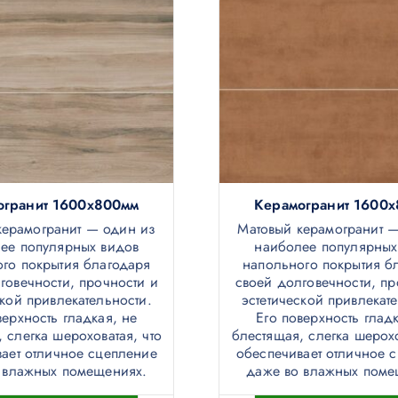
огранит 1600х800мм
Керамогранит 1600
керамогранит — один из
Матовый керамогранит 
ее популярных видов
наиболее популярных
го покрытия благодаря
напольного покрытия б
говечности, прочности и
своей долговечности, пр
ской привлекательности.
эстетической привлекат
верхность гладкая, не
Его поверхность гладк
 слегка шероховатая, что
блестящая, слегка шерохо
ает отличное сцепление
обеспечивает отличное 
 влажных помещениях.
даже во влажных поме