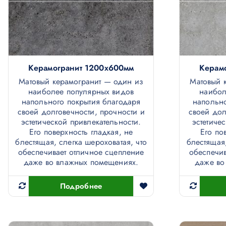
Керамогранит 1200х600мм
Керам
Матовый керамогранит — один из
Матовый 
наиболее популярных видов
наибол
напольного покрытия благодаря
напольно
своей долговечности, прочности и
своей дол
эстетической привлекательности.
эстетиче
Его поверхность гладкая, не
Его по
блестящая, слегка шероховатая, что
блестящая,
обеспечивает отличное сцепление
обеспечив
даже во влажных помещениях.
даже во
Подробнее