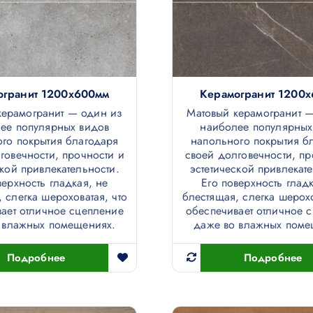
огранит 1200х600мм
Керамогранит 1200
керамогранит — один из
Матовый керамогранит 
ее популярных видов
наиболее популярных
го покрытия благодаря
напольного покрытия б
говечности, прочности и
своей долговечности, пр
ской привлекательности.
эстетической привлекат
верхность гладкая, не
Его поверхность гладк
 слегка шероховатая, что
блестящая, слегка шерохо
ает отличное сцепление
обеспечивает отличное 
 влажных помещениях.
даже во влажных поме
Подробнее
Подробнее