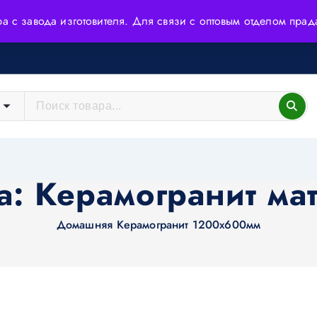
ера с завода изготовителя. Для связи с оптовым отделом пр
йшие технологии и высококачественное сырьё.
а:
Керамогранит ма
Домашняя
Керамогранит 1200х600мм