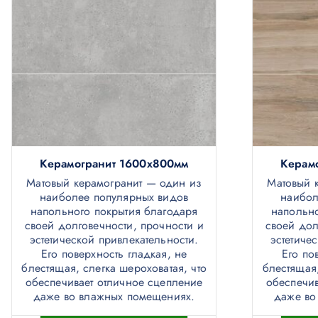
Керамогранит 1600х800мм
Керам
Матовый керамогранит — один из
Матовый 
наиболее популярных видов
наибол
напольного покрытия благодаря
напольно
своей долговечности, прочности и
своей дол
эстетической привлекательности.
эстетиче
Его поверхность гладкая, не
Его по
блестящая, слегка шероховатая, что
блестящая,
обеспечивает отличное сцепление
обеспечив
даже во влажных помещениях.
даже во