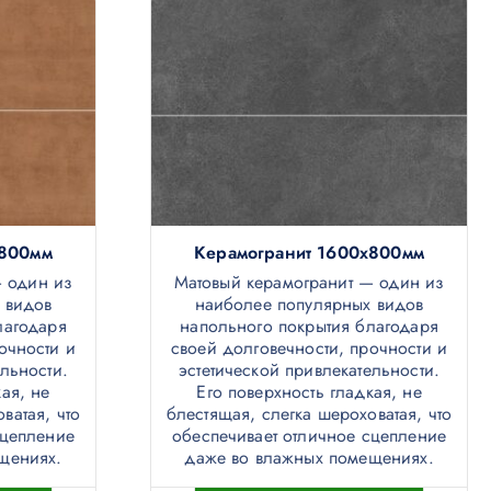
х800мм
Керамогранит 1600х800мм
— один из
Матовый керамогранит — один из
 видов
наиболее популярных видов
лагодаря
напольного покрытия благодаря
очности и
своей долговечности, прочности и
ельности.
эстетической привлекательности.
ая, не
Его поверхность гладкая, не
ватая, что
блестящая, слегка шероховатая, что
сцепление
обеспечивает отличное сцепление
щениях.
даже во влажных помещениях.