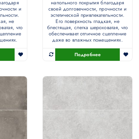
лагодаря
напольного покрытия благодаря
очности и
своей долговечности, прочности и
ельности.
эстетической привлекательности.
ая, не
Его поверхность гладкая, не
ватая, что
блестящая, слегка шероховатая, что
сцепление
обеспечивает отличное сцепление
щениях.
даже во влажных помещениях.
Подробнее