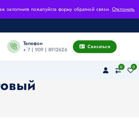
адаж заполните пожалуйста форму обратной связи.
Отклонить
Телефон
Связаться
+ 7 ( 909 ) 8912626
0
0
товый