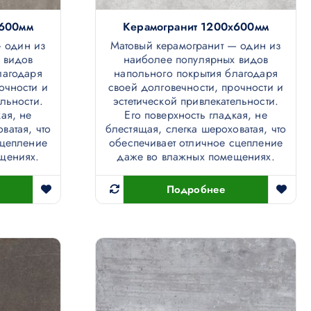
х600мм
Керамогранит 1200х600мм
— один из
Матовый керамогранит — один из
 видов
наиболее популярных видов
лагодаря
напольного покрытия благодаря
очности и
своей долговечности, прочности и
ельности.
эстетической привлекательности.
ая, не
Его поверхность гладкая, не
ватая, что
блестящая, слегка шероховатая, что
сцепление
обеспечивает отличное сцепление
щениях.
даже во влажных помещениях.
Подробнее