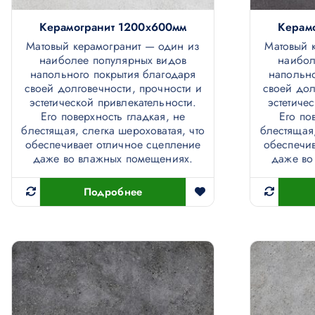
Керамогранит 1200х600мм
Керам
Матовый керамогранит — один из
Матовый 
наиболее популярных видов
наибол
напольного покрытия благодаря
напольно
своей долговечности, прочности и
своей дол
эстетической привлекательности.
эстетиче
Его поверхность гладкая, не
Его по
блестящая, слегка шероховатая, что
блестящая,
обеспечивает отличное сцепление
обеспечив
даже во влажных помещениях.
даже во
Подробнее