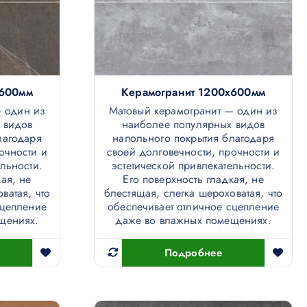
х600мм
Керамогранит 1200х600мм
— один из
Матовый керамогранит — один из
 видов
наиболее популярных видов
лагодаря
напольного покрытия благодаря
очности и
своей долговечности, прочности и
ельности.
эстетической привлекательности.
ая, не
Его поверхность гладкая, не
ватая, что
блестящая, слегка шероховатая, что
сцепление
обеспечивает отличное сцепление
щениях.
даже во влажных помещениях.
Подробнее