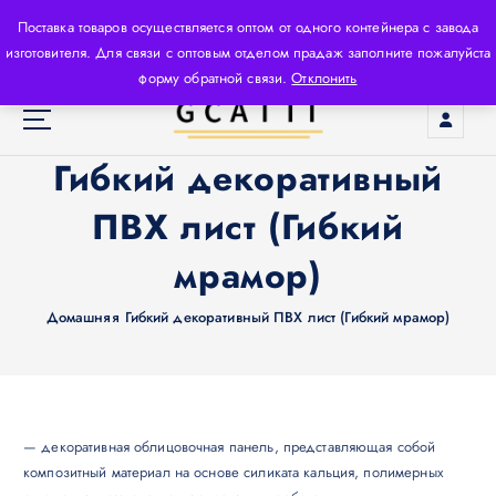
П
Поставка товаров осуществляется оптом от одного контейнера с завода
е
изготовителя. Для связи с оптовым отделом прадаж заполните пожалуйста
р
форму обратной связи.
Отклонить
е
й
т
Производитель строительных материалов высокого
Гибкий декоративный
и
класса, используя новейшие технологии и
к
высококачественное сырьё.
ПВХ лист (Гибкий
с
о
мрамор)
д
е
Домашняя
Гибкий декоративный ПВХ лист (Гибкий мрамор)
р
ж
и
м
о
м
— декоративная облицовочная панель, представляющая собой
у
композитный материал на основе силиката кальция, полимерных