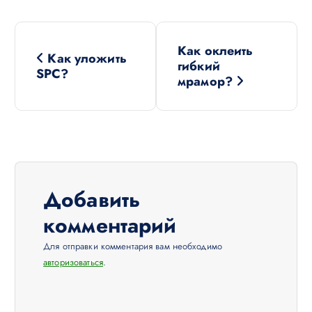
Н
Как оклеить
а
Как уложить
гибкий
SPC?
мрамор?
в
и
г
а
Добавить
ц
комментарий
и
Для отправки комментария вам необходимо
я
авторизоваться
.
п