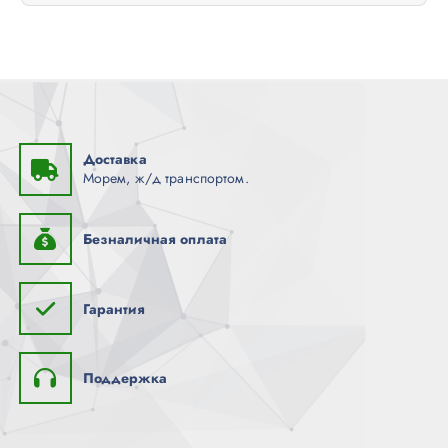
о
з
а
п
и
Доставка
Морем, ж/д транспортом.
с
я
Безналичная оплата
м
Гарантия
Поддержка