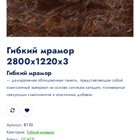
Гибкий мрамор
2800х1220х3
Гибкий мрамор
— декоративная облицовочная панель, представляющая собой
композитный материал на основе силиката кальция, полимерных
связующих компонентов и эластичных добавок.
Артикул:
8110
Категория:
Гибкий мрамор
Бренд:
GCATTI