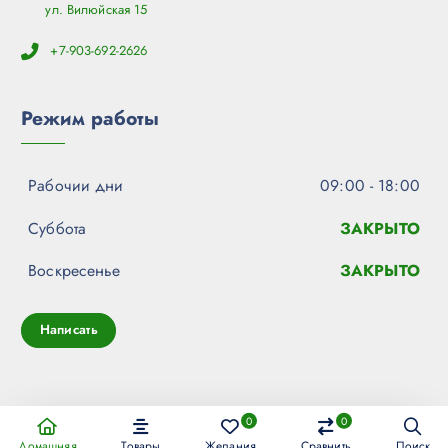
ул. Вилюйская 15
+7-903-692-2626
Режим работы
Рабочии дни
09:00 - 18:00
Суббота
ЗАКРЫТО
Воскресенье
ЗАКРЫТО
Написать
0
0
Права защищены © 2026 gcatti.com
Домашняя
Товары
Желания
Сравнить
Поиск