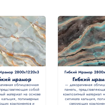
 Мрамор 2800х1220х3
Гибкий Мрамор 2800
бкий мрамор
Гибкий мрам
ативная облицовочная
— декоративная облиц
 представляющая собой
панель, представляющ
ный материал на основе
композитный материал н
а кальция, полимерных
силиката кальция, пол
ющих компонентов и
связующих компонен