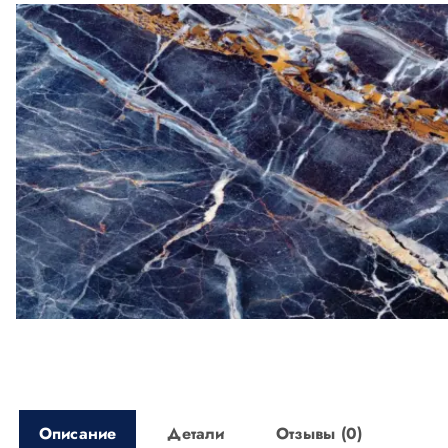
о
м
у
Описание
Детали
Отзывы (0)