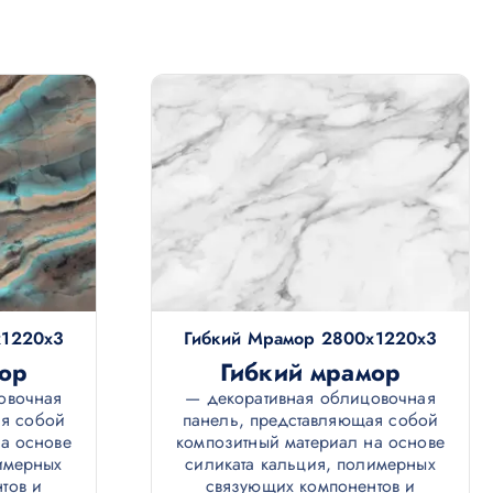
х1220х3
Гибкий Мрамор 2800х1220х3
ор
Гибкий мрамор
овочная
— декоративная облицовочная
ая собой
панель, представляющая собой
а основе
композитный материал на основе
имерных
силиката кальция, полимерных
тов и
связующих компонентов и