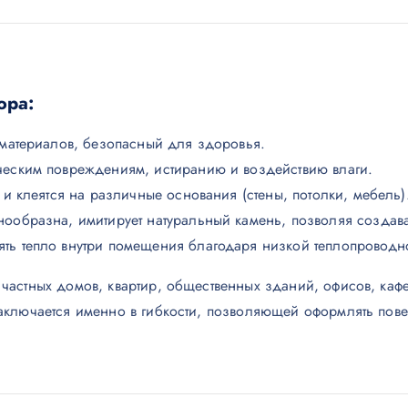
ора:
х материалов, безопасный для здоровья.
ическим повреждениям, истиранию и воздействию влаги.
я и клеятся на различные основания (стены, потолки, мебель)
азнообразна, имитирует натуральный камень, позволяя созда
нять тепло внутри помещения благодаря низкой теплопроводн
частных домов, квартир, общественных зданий, офисов, кафе
аключается именно в гибкости, позволяющей оформлять пов