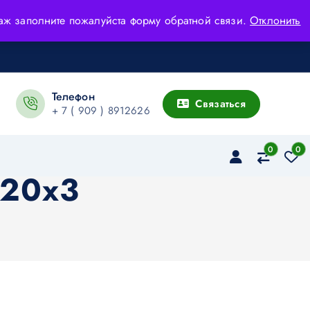
адаж заполните пожалуйста форму обратной связи.
Отклонить
Телефон
Связаться
+ 7 ( 909 ) 8912626
0
0
220х3