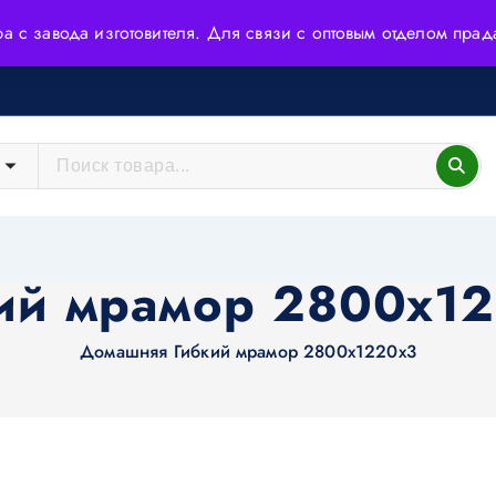
ера с завода изготовителя. Для связи с оптовым отделом пр
йшие технологии и высококачественное сырьё.
ий мрамор 2800х1
Домашняя
Гибкий мрамор 2800х1220х3