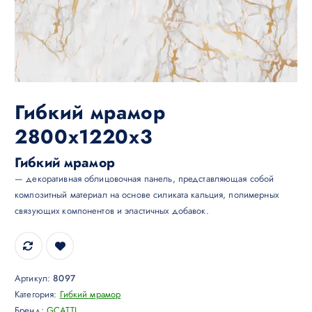
Гибкий мрамор
2800х1220х3
Гибкий мрамор
— декоративная облицовочная панель, представляющая собой
композитный материал на основе силиката кальция, полимерных
связующих компонентов и эластичных добавок.
Артикул:
8097
Категория:
Гибкий мрамор
Бренд:
GCATTI