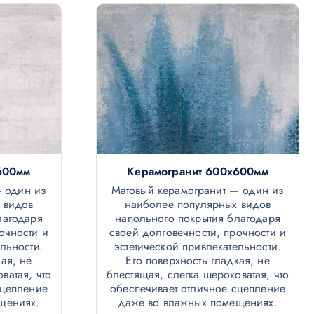
600мм
Керамогранит 600х600мм
— один из
Матовый керамогранит — один из
 видов
наиболее популярных видов
лагодаря
напольного покрытия благодаря
очности и
своей долговечности, прочности и
ельности.
эстетической привлекательности.
ая, не
Его поверхность гладкая, не
ватая, что
блестящая, слегка шероховатая, что
сцепление
обеспечивает отличное сцепление
щениях.
даже во влажных помещениях.