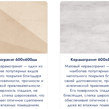
огранит 600х600мм
Керамогранит 600х
керамогранит — один из
Матовый керамогранит 
ее популярных видов
наиболее популярных
го покрытия благодаря
напольного покрытия б
говечности, прочности и
своей долговечности, пр
ской привлекательности.
эстетической привлекат
верхность гладкая, не
Его поверхность гладк
 слегка шероховатая, что
блестящая, слегка шерохо
ает отличное сцепление
обеспечивает отличное 
 влажных помещениях.
даже во влажных поме