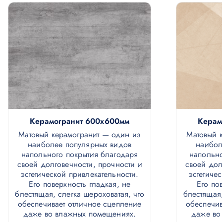
Керамогранит 600х600мм
Керам
Матовый керамогранит — один из
Матовый 
наиболее популярных видов
наибол
напольного покрытия благодаря
напольно
своей долговечности, прочности и
своей дол
эстетической привлекательности.
эстетиче
Его поверхность гладкая, не
Его по
блестящая, слегка шероховатая, что
блестящая,
обеспечивает отличное сцепление
обеспечив
даже во влажных помещениях.
даже во