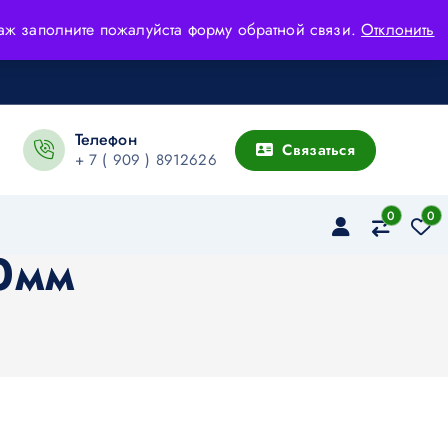
адаж заполните пожалуйста форму обратной связи.
Отклонить
Телефон
Связаться
+ 7 ( 909 ) 8912626
0
0
0мм