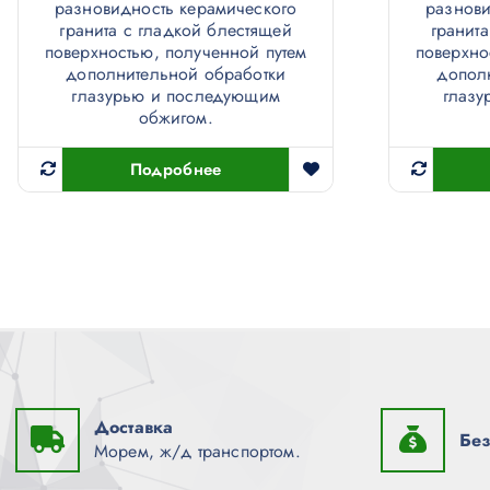
разновидность керамического
разнови
гранита с гладкой блестящей
гранит
поверхностью, полученной путем
поверхно
дополнительной обработки
допол
глазурью и последующим
глазу
обжигом.
Подробнее
Доставка
Без
Морем, ж/д транспортом.