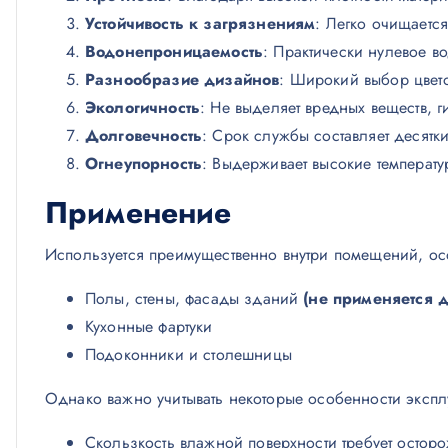
Устойчивость к загрязнениям
: Легко очищаетс
Водонепроницаемость
: Практически нулевое в
Разнообразие дизайнов
: Широкий выбор цвет
Экологичность
: Не выделяет вредных веществ, 
Долговечность
: Срок службы составляет десятк
Огнеупорность
: Выдерживает высокие температу
Применение
Используется преимущественно внутри помещений, особ
Полы, стены, фасады зданий
(не применяется 
Кухонные фартуки
Подоконники и столешницы
Однако важно учитывать некоторые особенности экспл
Скользкость влажной поверхности требует осто