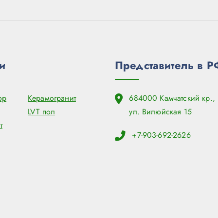
и
Представитель в Р
ор
Керамогранит
684000 Камчатский кр., 
LVT пол
ул. Вилюйская 15
т
+7-903-692-2626