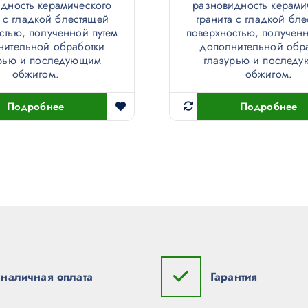
дность керамического
разновидность керами
а с гладкой блестящей
гранита с гладкой бл
стью, полученной путем
поверхностью, полученн
нительной обработки
дополнительной обр
рью и последующим
глазурью и послед
обжигом.
обжигом.
Подробнее
Подробнее
наличная оплата
Гарантия