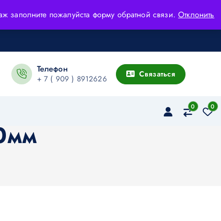
адаж заполните пожалуйста форму обратной связи.
Отклонить
Телефон
Связаться
+ 7 ( 909 ) 8912626
0
0
0мм