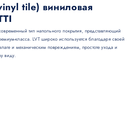
vinyl tile) виниловая
TTI
это современный тип напольного покрытия, представляющий
ремиум-класса. LVT широко используется благодаря своей
 влаге и механическим повреждениям, простоте ухода и
у виду.