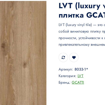
LVT (luxury 
плитка GCA
LVT (luxury vinyl tile) — 
собой виниловую плитку п
прочности, устойчивости к
привлекательному внешнем
Артикул:
8033-1*
Категория:
LVT
Бренд:
GCATTI