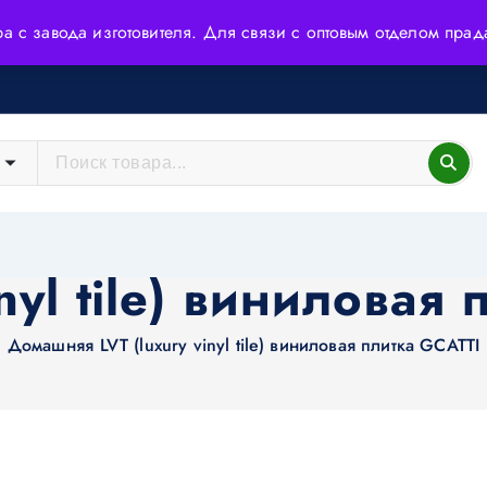
ера с завода изготовителя. Для связи с оптовым отделом пр
йшие технологии и высококачественное сырьё.
inyl tile) виниловая
Домашняя
LVT (luxury vinyl tile) виниловая плитка GCATTI