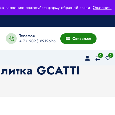
адаж заполните пожалуйста форму обратной связи.
Отклонить
Телефон
Связаться
+ 7 ( 909 ) 8912626
0
0
 плитка GCATTI