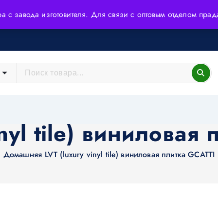
ера с завода изготовителя. Для связи с оптовым отделом пр
йшие технологии и высококачественное сырьё.
inyl tile) виниловая
Домашняя
LVT (luxury vinyl tile) виниловая плитка GCATTI