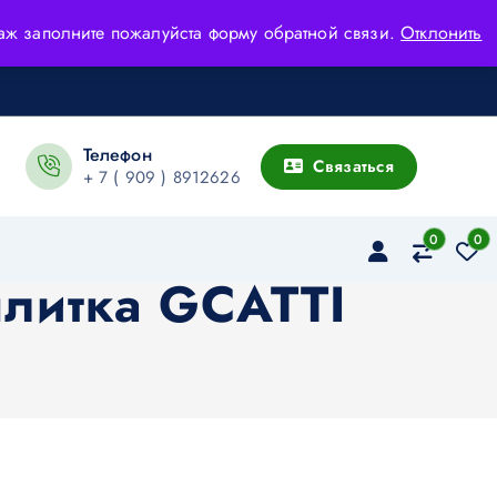
адаж заполните пожалуйста форму обратной связи.
Отклонить
Телефон
Связаться
+ 7 ( 909 ) 8912626
0
0
 плитка GCATTI