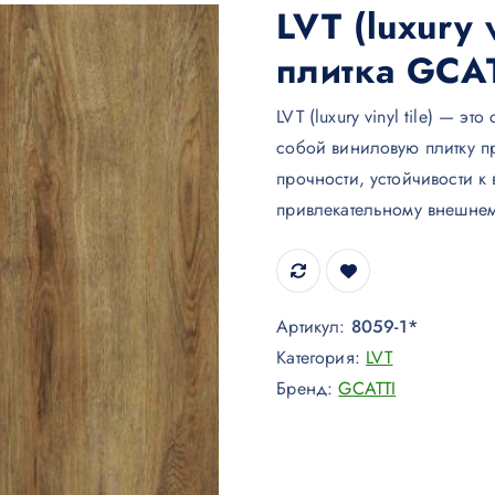
LVT (luxury 
плитка GCA
LVT (luxury vinyl tile) — 
собой виниловую плитку п
прочности, устойчивости к
привлекательному внешнем
Артикул:
8059-1*
Категория:
LVT
Бренд:
GCATTI