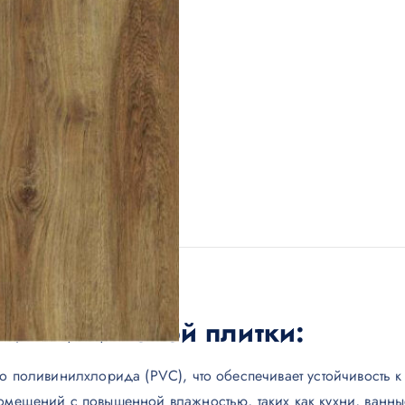
LVT виниловой плитки:
го поливинилхлорида (PVC), что обеспечивает устойчивость 
омещений с повышенной влажностью, таких как кухни, ванны