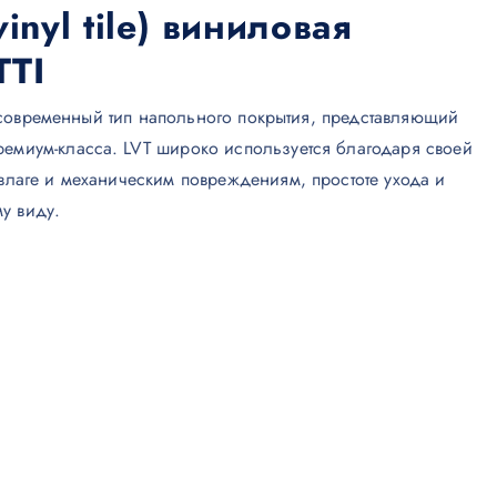
vinyl tile) виниловая
TTI
это современный тип напольного покрытия, представляющий
ремиум-класса. LVT широко используется благодаря своей
 влаге и механическим повреждениям, простоте ухода и
у виду.