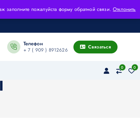
адаж заполните пожалуйста форму обратной связи.
Отклонить
Телефон
Связаться
+ 7 ( 909 ) 8912626
0
0
I