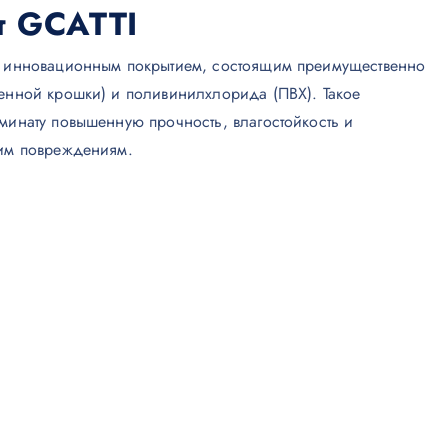
т GCATTI
я инновационным покрытием, состоящим преимущественно
менной крошки) и поливинилхлорида (ПВХ). Такое
минату повышенную прочность, влагостойкость и
ким повреждениям.