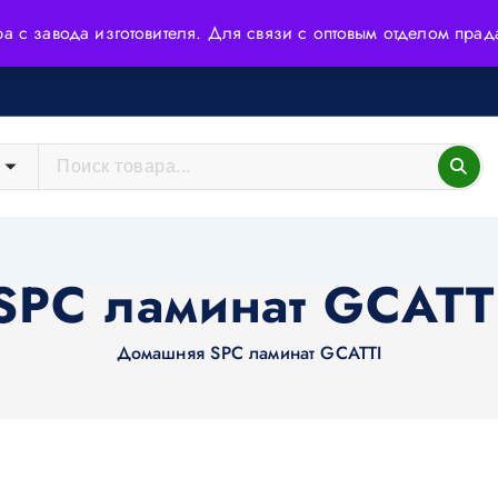
ера с завода изготовителя. Для связи с оптовым отделом пр
йшие технологии и высококачественное сырьё.
SPC ламинат GCATT
Домашняя
SPC ламинат GCATTI