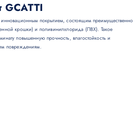
т GCATTI
я инновационным покрытием, состоящим преимущественно
менной крошки) и поливинилхлорида (ПВХ). Такое
минату повышенную прочность, влагостойкость и
ким повреждениям.