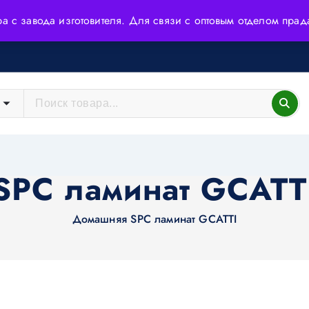
ера с завода изготовителя. Для связи с оптовым отделом пр
йшие технологии и высококачественное сырьё.
SPC ламинат GCATT
Домашняя
SPC ламинат GCATTI