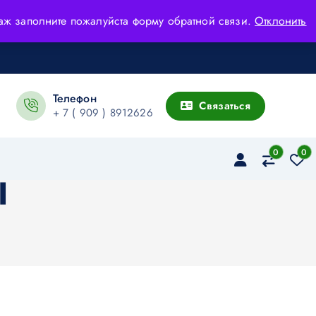
адаж заполните пожалуйста форму обратной связи.
Отклонить
Телефон
Связаться
+ 7 ( 909 ) 8912626
0
0
I