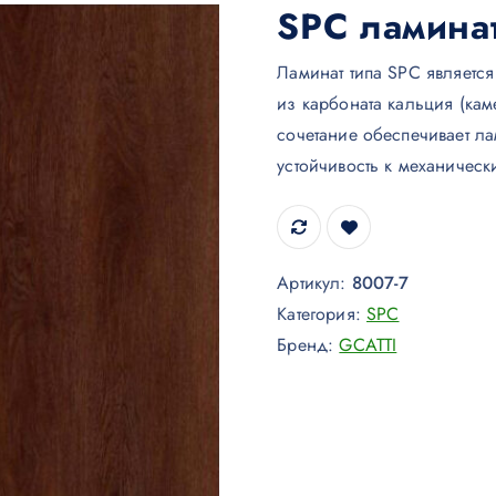
SPC ламина
Ламинат типа SPC являетс
из карбоната кальция (ка
сочетание обеспечивает ла
устойчивость к механичес
Артикул:
8007-7
Категория:
SPC
Бренд:
GCATTI