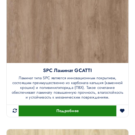
SPC Ламинат GCATTI
Ламинат типа SPC является инновационным покрытием,
состоящим преимущественно из карбоната кальция (каменной
крошки) и поливинилхлорида (ПВХ). Такое сочетание
обеспечивает ламинату повышенную прочность, влагостойкость
и устойчивость к механическим повреждениям.
Подробнее