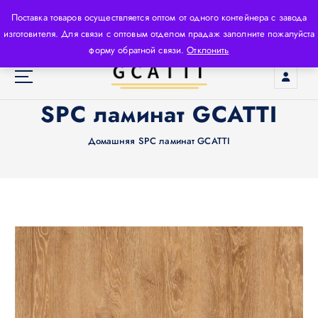
П
Поставка товаров осуществляется оптом от одного контейнера с завода
е
изготовителя. Для связи с оптовым отделом прадаж заполните пожалуйста
р
форму обратной связи.
Отклонить
е
й
т
Производитель строительных материалов высокого
SPC ламинат GCATTI
и
класса, используя новейшие технологии и
к
высококачественное сырьё.
с
Домашняя
SPC ламинат GCATTI
о
д
е
р
ж
и
м
о
м
у