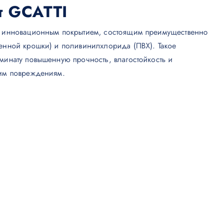
т GCATTI
я инновационным покрытием, состоящим преимущественно
менной крошки) и поливинилхлорида (ПВХ). Такое
минату повышенную прочность, влагостойкость и
ким повреждениям.