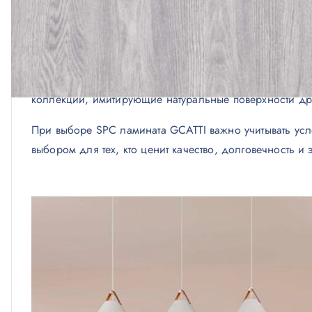
Простота укладки благодаря замковой системе с
Экологическая безопасность материала.
Долговечность и устойчивость к ультрафиолетовы
SPC ламинат
GCATTI
, известный своей надежностью и
коллекции, имитирующие натуральные поверхности др
При выборе SPC ламината GCATTI важно учитывать усл
выбором для тех, кто ценит качество, долговечность и