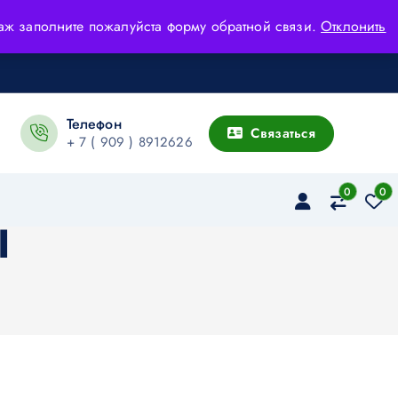
адаж заполните пожалуйста форму обратной связи.
Отклонить
Телефон
Связаться
+ 7 ( 909 ) 8912626
0
0
I