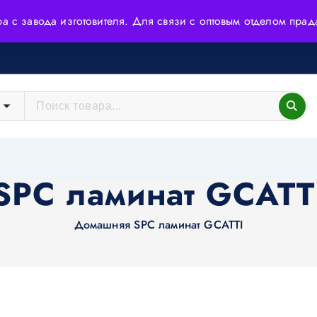
ера с завода изготовителя. Для связи с оптовым отделом пр
йшие технологии и высококачественное сырьё.
SPC ламинат GCATT
Домашняя
SPC ламинат GCATTI