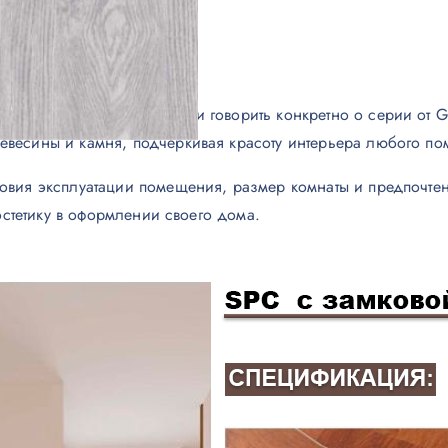
оединения панелей.
м лучам.
 стильным дизайном. Если говорить конкретно о серии от G
евесины и камня, подчеркивая красоту интерьера любого п
овия эксплуатации помещения, размер комнаты и предпочтен
 эстетику в оформлении своего дома.