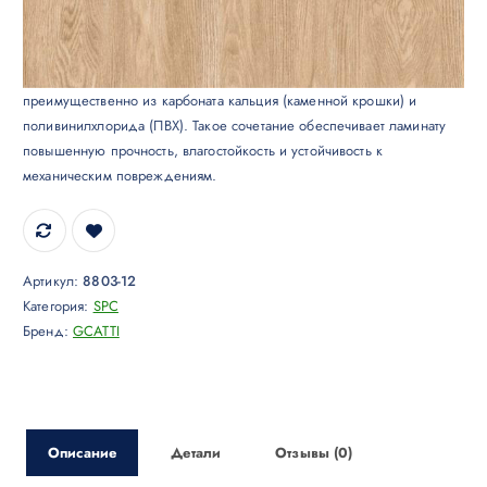
SPC ламинат GCATTI
Ламинат типа SPC является инновационным покрытием, состоящим
преимущественно из карбоната кальция (каменной крошки) и
поливинилхлорида (ПВХ). Такое сочетание обеспечивает ламинату
повышенную прочность, влагостойкость и устойчивость к
механическим повреждениям.
Артикул:
8803-12
Категория:
SPC
Бренд:
GCATTI
Описание
Детали
Отзывы (0)