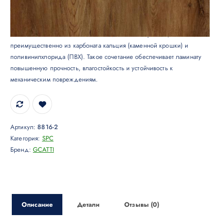
SPC ламинат GCATTI
Ламинат типа SPC является инновационным покрытием, состоящим
преимущественно из карбоната кальция (каменной крошки) и
поливинилхлорида (ПВХ). Такое сочетание обеспечивает ламинату
повышенную прочность, влагостойкость и устойчивость к
механическим повреждениям.
Артикул:
8816-2
Категория:
SPC
Бренд:
GCATTI
Описание
Детали
Отзывы (0)