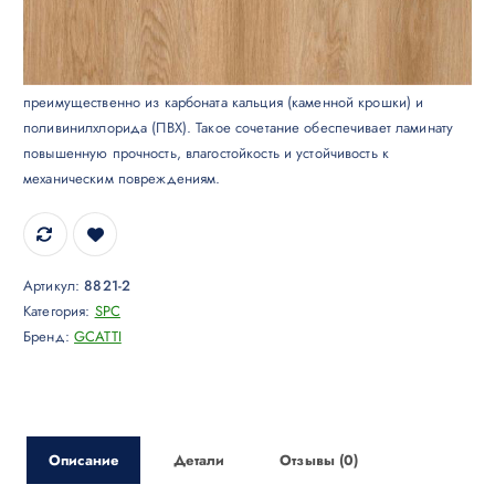
SPC ламинат GCATTI
Ламинат типа SPC является инновационным покрытием, состоящим
преимущественно из карбоната кальция (каменной крошки) и
поливинилхлорида (ПВХ). Такое сочетание обеспечивает ламинату
повышенную прочность, влагостойкость и устойчивость к
механическим повреждениям.
Артикул:
8821-2
Категория:
SPC
Бренд:
GCATTI
Описание
Детали
Отзывы (0)