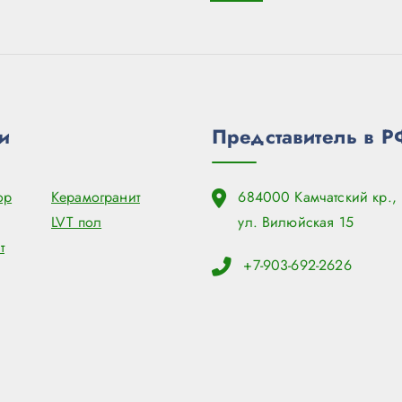
и
Представитель в Р
ор
Керамогранит
684000 Камчатский кр., 
LVT пол
ул. Вилюйская 15
т
+7-903-692-2626