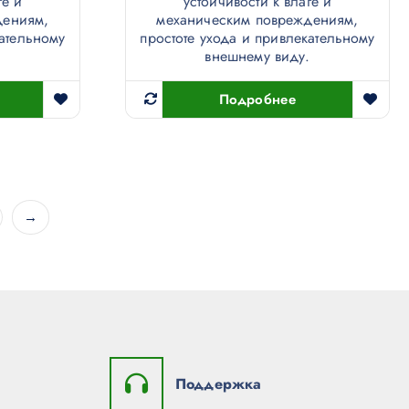
ге и
устойчивости к влаге и
дениям,
механическим повреждениям,
кательному
простоте ухода и привлекательному
.
внешнему виду.
Подробнее
→
Поддержка