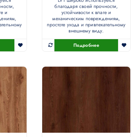
уется
LVT широко используется
ности,
благодаря своей прочности,
ге и
устойчивости к влаге и
дениям,
механическим повреждениям,
кательному
простоте ухода и привлекательному
.
внешнему виду.
Подробнее