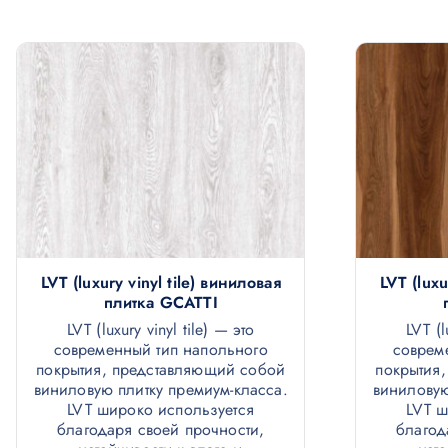
LVT (luxury vinyl tile) виниловая
LVT (luxu
плитка GCATTI
LVT (luxury vinyl tile) — это
LVT (l
современный тип напольного
соврем
покрытия, представляющий собой
покрытия
виниловую плитку премиум-класса.
виниловую
LVT широко используется
LVT ш
благодаря своей прочности,
благод