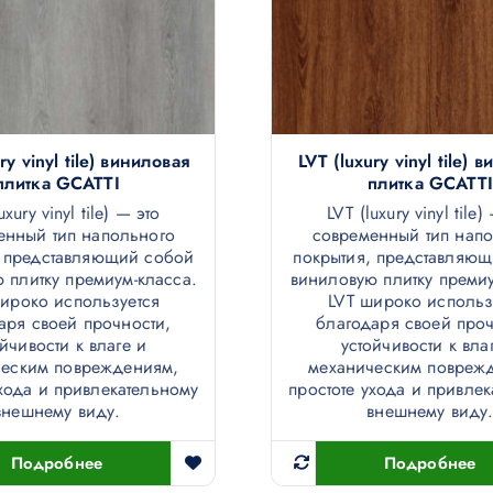
ry vinyl tile) виниловая
LVT (luxury vinyl tile) 
плитка GCATTI
плитка GCATTI
uxury vinyl tile) — это
LVT (luxury vinyl tile)
енный тип напольного
современный тип нап
, представляющий собой
покрытия, представляю
 плитку премиум-класса.
виниловую плитку премиу
ироко используется
LVT широко использ
аря своей прочности,
благодаря своей проч
ойчивости к влаге и
устойчивости к вла
ческим повреждениям,
механическим повреж
ухода и привлекательному
простоте ухода и привле
внешнему виду.
внешнему виду
Подробнее
Подробнее