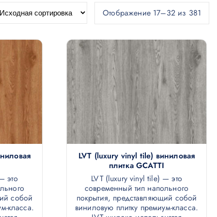
Отображение 17–32 из 381
виниловая
LVT (luxury vinyl tile) виниловая
плитка GCATTI
 — это
LVT (luxury vinyl tile) — это
ольного
современный тип напольного
щий собой
покрытия, представляющий собой
м-класса.
виниловую плитку премиум-класса.