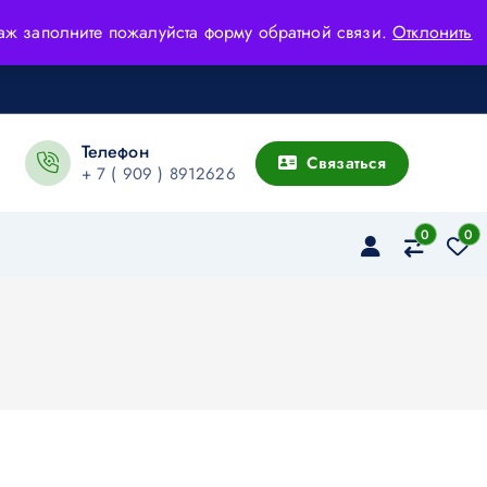
адаж заполните пожалуйста форму обратной связи.
Отклонить
Телефон
Связаться
+ 7 ( 909 ) 8912626
0
0