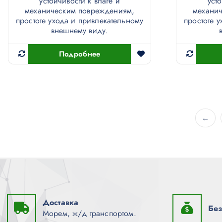
устойчивости к влаге и
уст
механическим повреждениям,
механи
простоте ухода и привлекательному
простоте 
внешнему виду.
Подробнее
←
Доставка
Без
Морем, ж/д транспортом.