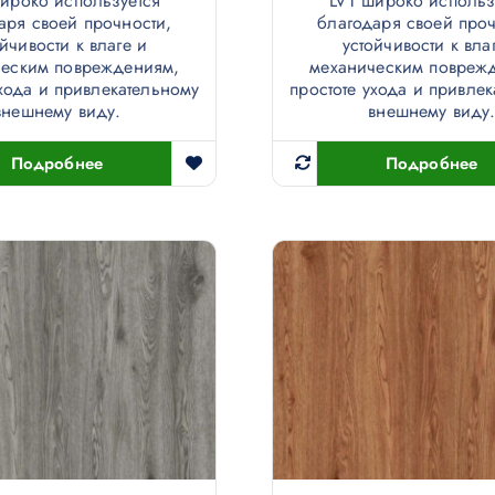
ироко используется
LVT широко использ
аря своей прочности,
благодаря своей проч
ойчивости к влаге и
устойчивости к вла
ческим повреждениям,
механическим повреж
ухода и привлекательному
простоте ухода и привле
внешнему виду.
внешнему виду
Подробнее
Подробнее