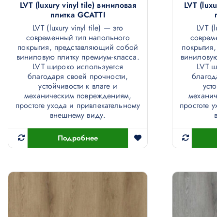
LVT (luxury vinyl tile) виниловая
LVT (luxu
плитка GCATTI
LVT (luxury vinyl tile) — это
LVT (l
современный тип напольного
соврем
покрытия, представляющий собой
покрытия
виниловую плитку премиум-класса.
виниловую
LVT широко используется
LVT ш
благодаря своей прочности,
благод
устойчивости к влаге и
уст
механическим повреждениям,
механи
простоте ухода и привлекательному
простоте 
внешнему виду.
Подробнее