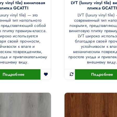
ry vinyl tile) виниловая
LVT (luxury vinyl tile) 
плитка GCATTI
плитка GCATTI
uxury vinyl tile) — это
LVT (luxury vinyl tile)
енный тип напольного
современный тип нап
, представляющий собой
покрытия, представляю
 плитку премиум-класса.
виниловую плитку премиу
ироко используется
LVT широко использ
аря своей прочности,
благодаря своей проч
ойчивости к влаге и
устойчивости к вла
ческим повреждениям,
механическим повреж
ухода и привлекательному
простоте ухода и привле
внешнему виду.
внешнему виду
Подробнее
Подробнее