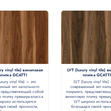
ry vinyl tile) виниловая
LVT (luxury vinyl tile) 
плитка GCATTI
плитка GCATTI
uxury vinyl tile) — это
LVT (luxury vinyl tile)
енный тип напольного
современный тип нап
, представляющий собой
покрытия, представляю
 плитку премиум-класса.
виниловую плитку премиу
ироко используется
LVT широко использ
аря своей прочности,
благодаря своей проч