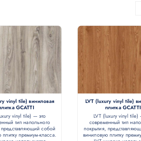
ry vinyl tile) виниловая
LVT (luxury vinyl tile) 
плитка GCATTI
плитка GCATTI
uxury vinyl tile) — это
LVT (luxury vinyl tile)
енный тип напольного
современный тип нап
, представляющий собой
покрытия, представляю
 плитку премиум-класса.
виниловую плитку премиу