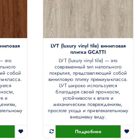
виниловая
LVT (luxury vinyl tile) виниловая
плитка GCATTI
 — это
LVT (luxury vinyl tile) — это
ольного
современный тип напольного
щий собой
покрытия, представляющий собой
м-класса.
виниловую плитку премиум-класса.
уется
LVT широко используется
ности,
благодаря своей прочности,
ге и
устойчивости к влаге и
дениям,
механическим повреждениям,
кательному
простоте ухода и привлекательному
.
внешнему виду.
Подробнее