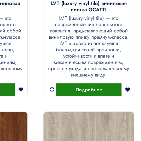
виниловая
LVT (luxury vinyl tile) виниловая
плитка GCATTI
 — это
LVT (luxury vinyl tile) — это
ольного
современный тип напольного
щий собой
покрытия, представляющий собой
м-класса.
виниловую плитку премиум-класса.
уется
LVT широко используется
ности,
благодаря своей прочности,
ге и
устойчивости к влаге и
дениям,
механическим повреждениям,
кательному
простоте ухода и привлекательному
.
внешнему виду.
Подробнее