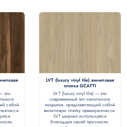
виниловая
LVT (luxury vinyl tile) виниловая
плитка GCATTI
 — это
LVT (luxury vinyl tile) — это
ольного
современный тип напольного
щий собой
покрытия, представляющий собой
м-класса.
виниловую плитку премиум-класса.
уется
LVT широко используется
ности,
благодаря своей прочности,