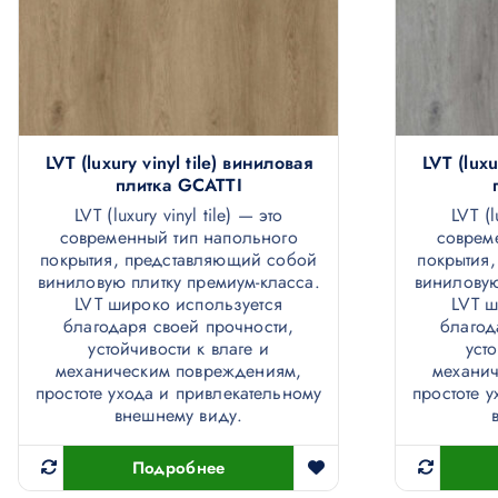
LVT (luxury vinyl tile) виниловая
LVT (luxu
плитка GCATTI
LVT (luxury vinyl tile) — это
LVT (l
современный тип напольного
соврем
покрытия, представляющий собой
покрытия
виниловую плитку премиум-класса.
виниловую
LVT широко используется
LVT ш
благодаря своей прочности,
благод
устойчивости к влаге и
уст
механическим повреждениям,
механи
простоте ухода и привлекательному
простоте 
внешнему виду.
Подробнее