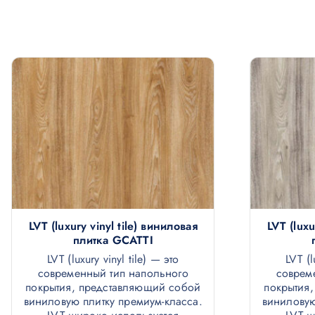
о
м
у
LVT (luxury vinyl tile) виниловая
LVT (luxu
плитка GCATTI
LVT (luxury vinyl tile) — это
LVT (l
современный тип напольного
соврем
покрытия, представляющий собой
покрытия
виниловую плитку премиум-класса.
виниловую