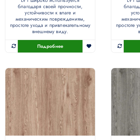
LVT широко используется
LVT ш
благодаря своей прочности,
благод
устойчивости к влаге и
уст
механическим повреждениям,
механи
простоте ухода и привлекательному
простоте 
внешнему виду.
Подробнее