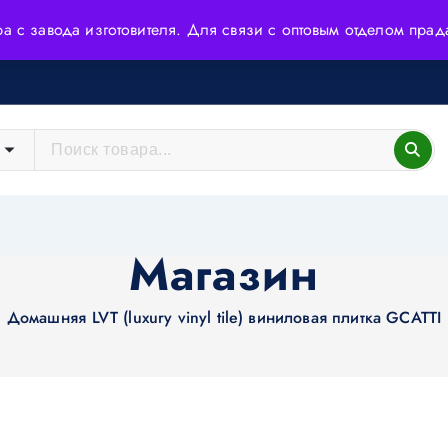
ера с завода изготовителя. Для связи с оптовым отделом пр
йшие технологии и высококачественное сырьё.
Магазин
Домашняя
LVT (luxury vinyl tile) виниловая плитка GCATTI