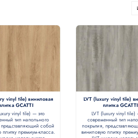
ry vinyl tile) виниловая
LVT (luxury vinyl tile) 
плитка GCATTI
плитка GCATTI
uxury vinyl tile) — это
LVT (luxury vinyl tile)
енный тип напольного
современный тип нап
, представляющий собой
покрытия, представляю
 плитку премиум-класса.
виниловую плитку премиу