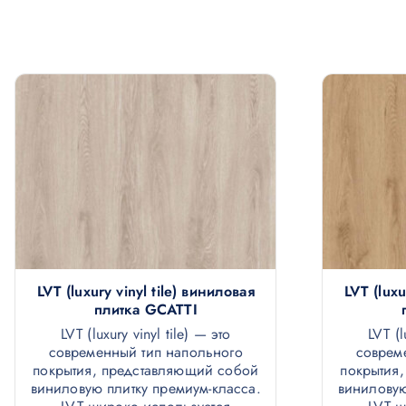
о
м
у
LVT (luxury vinyl tile) виниловая
LVT (luxu
плитка GCATTI
LVT (luxury vinyl tile) — это
LVT (l
современный тип напольного
соврем
покрытия, представляющий собой
покрытия
виниловую плитку премиум-класса.
виниловую