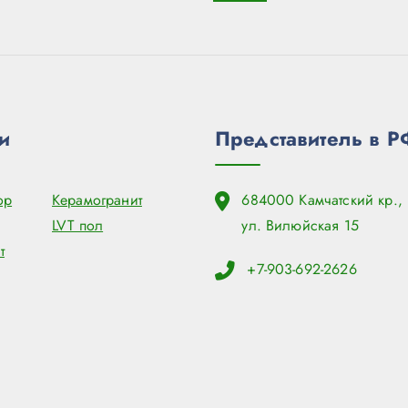
и
Представитель в Р
ор
Керамогранит
684000 Камчатский кр., 
LVT пол
ул. Вилюйская 15
т
+7-903-692-2626