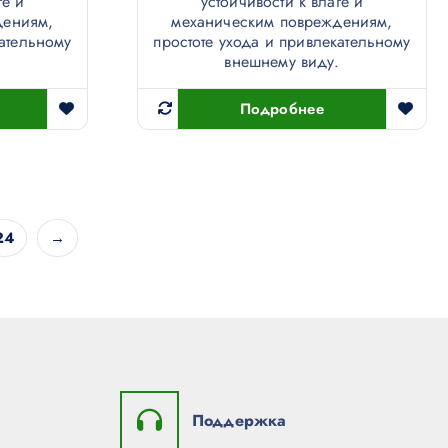
ге и
устойчивости к влаге и
дениям,
механическим повреждениям,
кательному
простоте ухода и привлекательному
.
внешнему виду.
Подробнее
24
→
Поддержка