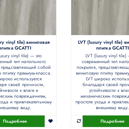
ry vinyl tile) виниловая
LVT (luxury vinyl tile) 
плитка GCATTI
плитка GCATTI
uxury vinyl tile) — это
LVT (luxury vinyl tile)
енный тип напольного
современный тип нап
, представляющий собой
покрытия, представляю
 плитку премиум-класса.
виниловую плитку премиу
ироко используется
LVT широко использ
аря своей прочности,
благодаря своей проч
ойчивости к влаге и
устойчивости к вла
ческим повреждениям,
механическим повреж
ухода и привлекательному
простоте ухода и привле
внешнему виду.
внешнему виду
Подробнее
Подробнее