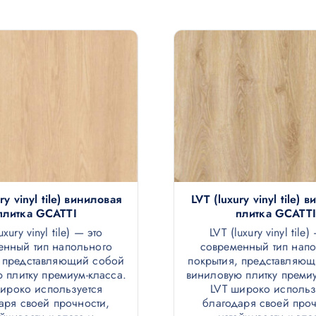
ry vinyl tile) виниловая
LVT (luxury vinyl tile) 
плитка GCATTI
плитка GCATTI
uxury vinyl tile) — это
LVT (luxury vinyl tile)
енный тип напольного
современный тип нап
, представляющий собой
покрытия, представляю
 плитку премиум-класса.
виниловую плитку премиу
ироко используется
LVT широко использ
аря своей прочности,
благодаря своей проч