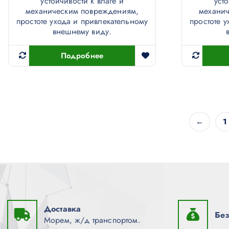
устойчивости к влаге и
уст
механическим повреждениям,
механи
простоте ухода и привлекательному
простоте 
внешнему виду.
Подробнее
←
1
Доставка
Без
Морем, ж/д транспортом.