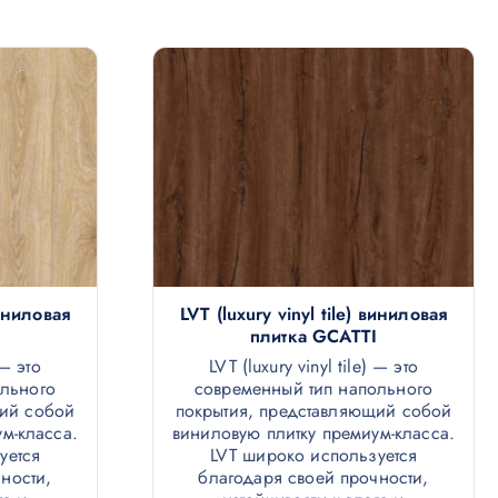
виниловая
LVT (luxury vinyl tile) виниловая
плитка GCATTI
 — это
LVT (luxury vinyl tile) — это
ольного
современный тип напольного
щий собой
покрытия, представляющий собой
м-класса.
виниловую плитку премиум-класса.
уется
LVT широко используется
ности,
благодаря своей прочности,