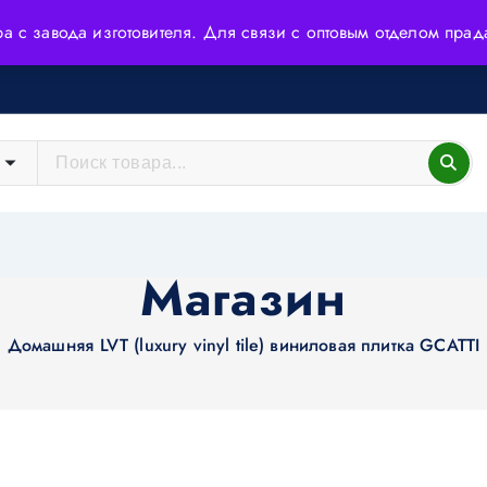
ера с завода изготовителя. Для связи с оптовым отделом пр
йшие технологии и высококачественное сырьё.
Магазин
Домашняя
LVT (luxury vinyl tile) виниловая плитка GCATTI