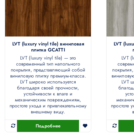
LVT (luxury vinyl tile) виниловая
LVT (luxu
плитка GCATTI
LVT (luxury vinyl tile) — это
LVT (l
современный тип напольного
соврем
покрытия, представляющий собой
покрытия
виниловую плитку премиум-класса.
виниловую
LVT широко используется
LVT ш
благодаря своей прочности,
благод
устойчивости к влаге и
уст
механическим повреждениям,
механи
простоте ухода и привлекательному
простоте 
внешнему виду.
Подробнее