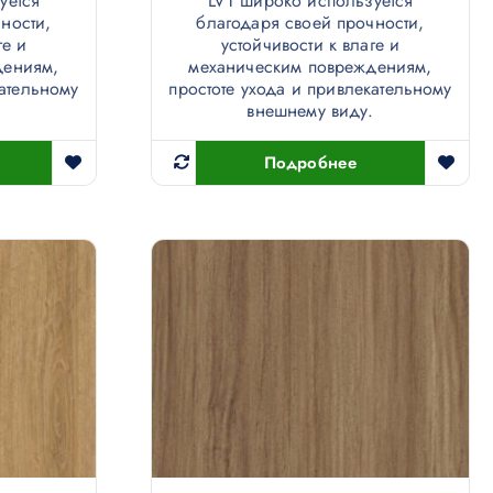
уется
LVT широко используется
ности,
благодаря своей прочности,
ге и
устойчивости к влаге и
дениям,
механическим повреждениям,
кательному
простоте ухода и привлекательному
.
внешнему виду.
Подробнее