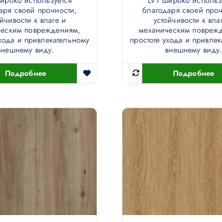
ироко используется
LVT широко использ
аря своей прочности,
благодаря своей проч
ойчивости к влаге и
устойчивости к вла
ческим повреждениям,
механическим повреж
ухода и привлекательному
простоте ухода и привле
внешнему виду.
внешнему виду
Подробнее
Подробнее