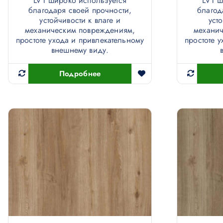
LVT широко используется
LVT ш
благодаря своей прочности,
благод
устойчивости к влаге и
уст
механическим повреждениям,
механи
простоте ухода и привлекательному
простоте 
внешнему виду.
Подробнее