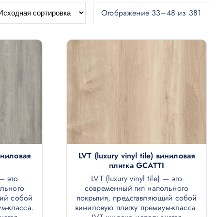
Отображение 33–48 из 381
виниловая
LVT (luxury vinyl tile) виниловая
плитка GCATTI
 — это
LVT (luxury vinyl tile) — это
ольного
современный тип напольного
щий собой
покрытия, представляющий собой
м-класса.
виниловую плитку премиум-класса.