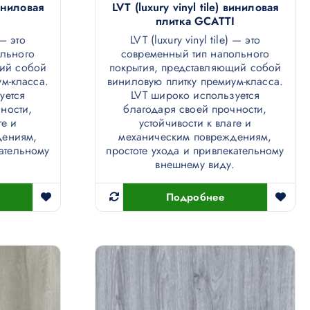
виниловая
LVT (luxury vinyl tile) виниловая
плитка GCATTI
 — это
LVT (luxury vinyl tile) — это
ольного
современный тип напольного
щий собой
покрытия, представляющий собой
м-класса.
виниловую плитку премиум-класса.
уется
LVT широко используется
ности,
благодаря своей прочности,
ге и
устойчивости к влаге и
дениям,
механическим повреждениям,
кательному
простоте ухода и привлекательному
.
внешнему виду.
Подробнее