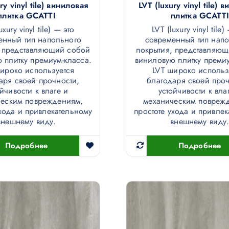
ry vinyl tile) виниловая
LVT (luxury vinyl tile) 
плитка GCATTI
плитка GCATTI
uxury vinyl tile) — это
LVT (luxury vinyl tile)
енный тип напольного
современный тип нап
, представляющий собой
покрытия, представляю
 плитку премиум-класса.
виниловую плитку премиу
ироко используется
LVT широко использ
аря своей прочности,
благодаря своей проч
ойчивости к влаге и
устойчивости к вла
ческим повреждениям,
механическим повреж
ухода и привлекательному
простоте ухода и привле
внешнему виду.
внешнему виду
Подробнее
Подробнее