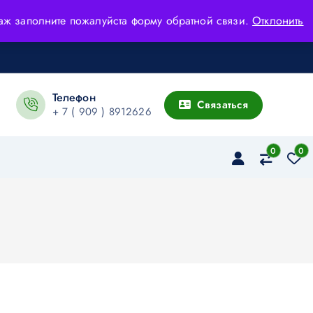
адаж заполните пожалуйста форму обратной связи.
Отклонить
Телефон
Связаться
+ 7 ( 909 ) 8912626
0
0