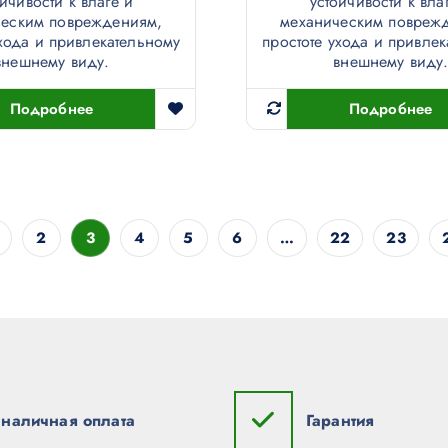
ойчивости к влаге и
устойчивости к вла
ческим повреждениям,
механическим повреж
ухода и привлекательному
простоте ухода и привле
внешнему виду.
внешнему виду
Подробнее
Подробнее
2
3
4
5
6
…
22
23
наличная оплата
Гарантия