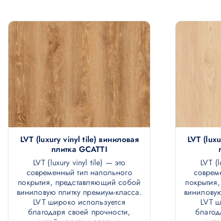
LVT (luxury vinyl tile) виниловая
LVT (luxu
плитка GCATTI
LVT (luxury vinyl tile) — это
LVT (l
современный тип напольного
соврем
покрытия, представляющий собой
покрытия
виниловую плитку премиум-класса.
виниловую
LVT широко используется
LVT ш
благодаря своей прочности,
благод