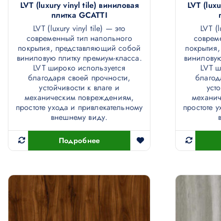
LVT (luxury vinyl tile) виниловая
LVT (luxu
плитка GCATTI
LVT (luxury vinyl tile) — это
LVT (l
современный тип напольного
соврем
покрытия, представляющий собой
покрытия
виниловую плитку премиум-класса.
виниловую
LVT широко используется
LVT ш
благодаря своей прочности,
благод
устойчивости к влаге и
уст
механическим повреждениям,
механи
простоте ухода и привлекательному
простоте 
внешнему виду.
Подробнее