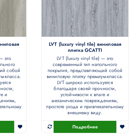
виниловая
LVT (luxury vinyl tile) виниловая
плитка GCATTI
 — это
LVT (luxury vinyl tile) — это
ольного
современный тип напольного
щий собой
покрытия, представляющий собой
м-класса.
виниловую плитку премиум-класса.
уется
LVT широко используется
ности,
благодаря своей прочности,
ге и
устойчивости к влаге и
дениям,
механическим повреждениям,
кательному
простоте ухода и привлекательному
.
внешнему виду.
Подробнее